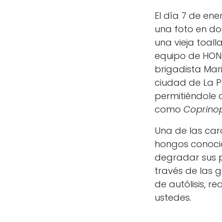
El día 7 de ene
una foto en d
una vieja toal
equipo de HON
brigadista Mari
ciudad de La Pl
permitiéndole 
como
Coprinop
Una de las car
hongos conocid
degradar sus p
través de las 
de autólisis, 
ustedes.
A partir event