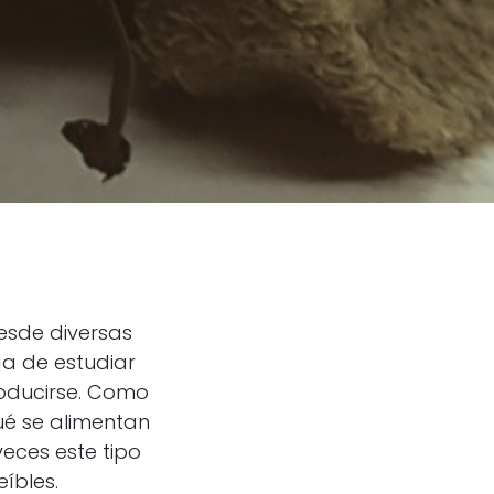
esde diversas
rga de estudiar
roducirse. Como
é se alimentan
eces este tipo
íbles.