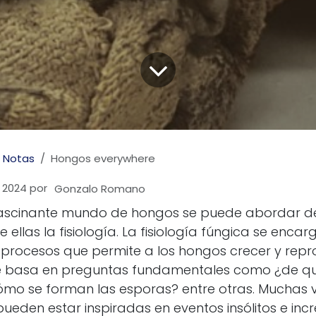
Notas
Hongos everywhere
 2024
por
Gonzalo Romano
 fascinante mundo de hongos se puede abordar d
re ellas la fisiología. La fisiología fúngica se enca
y procesos que permite a los hongos crecer y rep
se basa en preguntas fundamentales como ¿de qu
mo se forman las esporas? entre otras. Muchas v
eden estar inspiradas en eventos insólitos e incre