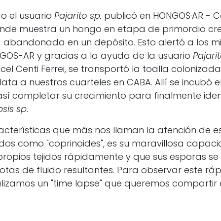
ro el usuario
Pajarito sp.
publicó en HONGOS·AR - C
onde muestra un hongo en etapa de primordio cr
la abandonada en un depósito. Esto alertó a los 
GOS-AR y gracias a la ayuda de la usuario
Pajarit
cel Centi Ferrei, se transportó la toalla colonizad
ata a nuestros cuarteles en CABA. Allí se incubó 
así completar su crecimiento para finalmente ident
sis sp
.
acterísticas que más nos llaman la atención de e
os como "coprinoides", es su maravillosa capac
ropios tejidos rápidamente y que sus esporas se
gotas de fluido resultantes. Para observar este rá
realizamos un "time lapse" que queremos compartir
os como este pueden surgir una serie de pregunta