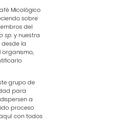
afé Micológico
eciendo sobre
miembros del
o sp.
y nuestra
a desde la
el organismo,
ificarlo
ste grupo de
idad para
 dispersen a
pido proceso
 aquí con todos
s por fuera de