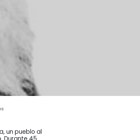
os
a, un pueblo al
ó. Durante 45