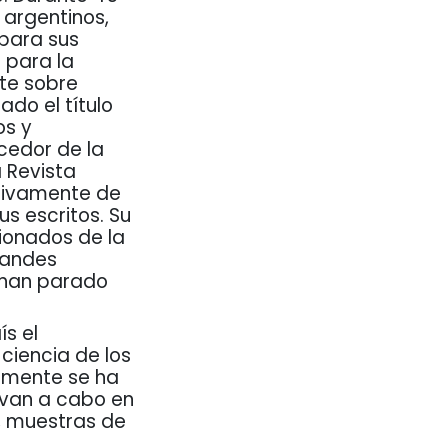
 argentinos,
 para sus
 para la
nte sobre
ado el título
os y
cedor de la
a Revista
usivamente de
s escritos. Su
ionados de la
randes
e han parado
s el
 ciencia de los
lmente se ha
evan a cabo en
, muestras de