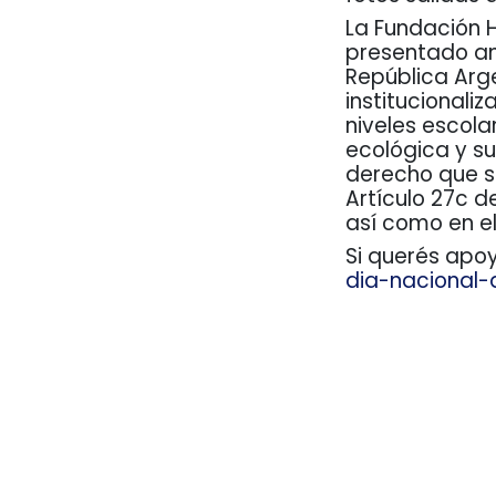
La Fundación 
presentado an
República Arg
institucionali
niveles escola
ecológica y s
derecho que s
Artículo 27c d
así como en el
Si querés apoy
dia-nacional
Haga click aqu
en
Proyectos