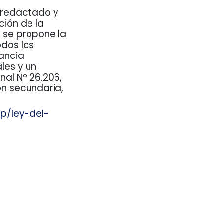
a redactado y
ión de la
 se propone la
odos los
tancia
les y un
al Nº 26.206,
ón secundaria,
p/ley-del-