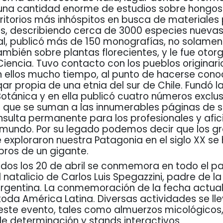
 una cantidad enorme de estudios sobre hongos
erritorios más inhóspitos en busca de materiales
es, describiendo cerca de 3000 especies nuevas
tal, publicó más de 150 monografías, no solame
ambién sobre plantas florecientes, y le fue otorg
iencia. Tuvo contacto con los pueblos originari
 ellos mucho tiempo, al punto de hacerse cono
r propia de una etnia del sur de Chile. Fundó l
Botánica y en ella publicó cuatro números excl
 que se suman a las innumerables páginas de su
sulta permanente para los profesionales y afic
l mundo. Por su legado podemos decir que los g
 exploraron nuestra Patagonia en el siglo XX s
bros de un gigante.
dos los 20 de abril se conmemora en todo el paí
 natalicio de Carlos Luis Spegazzini, padre de la
Argentina. La conmemoración de la fecha actua
oda América Latina. Diversas actividades se ll
este evento, tales como almuerzos micológicos
de determinación y stands interactivos.