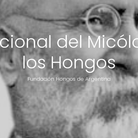
cional del Micó
los Hongos
Fundación Hongos de Argentina