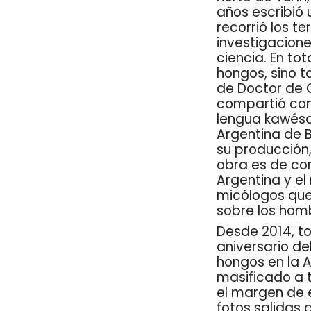
años escribió
recorrió los t
investigacion
ciencia. En to
hongos, sino t
de Doctor de C
compartió con
lengua kawésqa
Argentina de 
su producción,
obra es de con
Argentina y e
micólogos que
sobre los hom
Desde 2014, to
aniversario del
hongos en la 
masificado a t
el margen de 
fotos salidas 