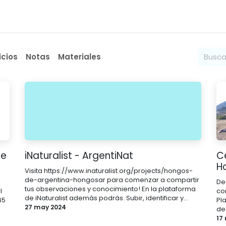
nes somos
icios
Notas
Materiales
de
iNaturalist - ArgentiNat
C
H
Visita https://www.inaturalist.org/projects/hongos-
de-argentina-hongosar para comenzar a compartir
De
tus observaciones y conocimiento! En la plataforma
l
co
de iNaturalist además podrás: Subir, identificar y...
45
Pl
27 may 2024
de 
17